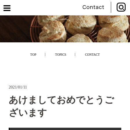
コ
ン
テ
ン
ツ
へ
ス
キ
TOP
TOPICS
CONTACT
ッ
プ
2021/01/11
あけましておめでとうご
ざいます